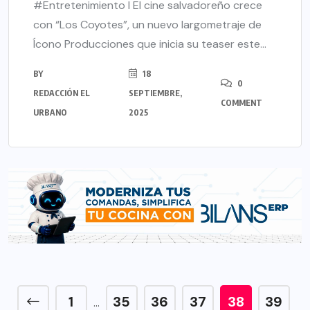
#Entretenimiento l El cine salvadoreño crece
con “Los Coyotes”, un nuevo largometraje de
Ícono Producciones que inicia su teaser este...
BY
18
0
REDACCIÓN EL
SEPTIEMBRE,
COMMENT
URBANO
2025
1
35
36
37
38
39
…