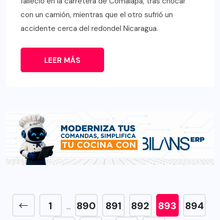
falleció en la carretera de Comalapa, tras chocar
con un camión, mientras que el otro sufrió un
accidente cerca del redondel Nicaragua.
LEER MÁS
1
890
891
892
893
894
…