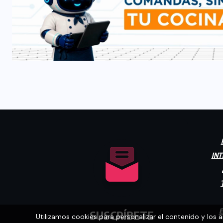
INT
E
SUSCRÍBETE
Utilizamos cookies para personalizar el contenido y los 