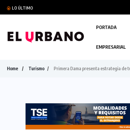
Protección Civil reporta 208 accidentes de trá
LO ÚLTIMO
PORTADA
EMPRESARIAL
Home
Turismo
Primera Dama presenta estrategia de t