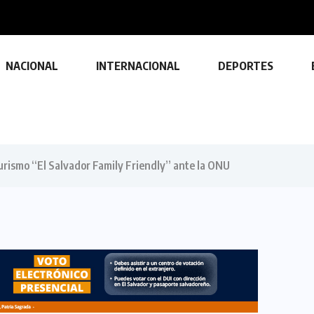
nsito durante...
NACIONAL
INTERNACIONAL
DEPORTES
urismo “El Salvador Family Friendly” ante la ONU
TECNOLOGÍA
Descubre las ventajas y funciones
de las impresoras multifuncionales
23 FEBRERO, 2024