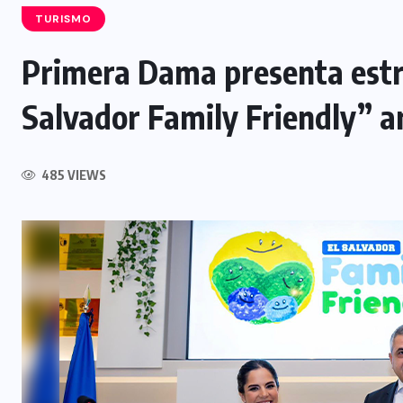
TURISMO
Primera Dama presenta estr
Salvador Family Friendly” a
INTERNACIONAL
Influencer muere tras ser atacado
l
485 VIEWS
durante transmisión en vivo en
Culiacán, México
5 AGOSTO, 2026