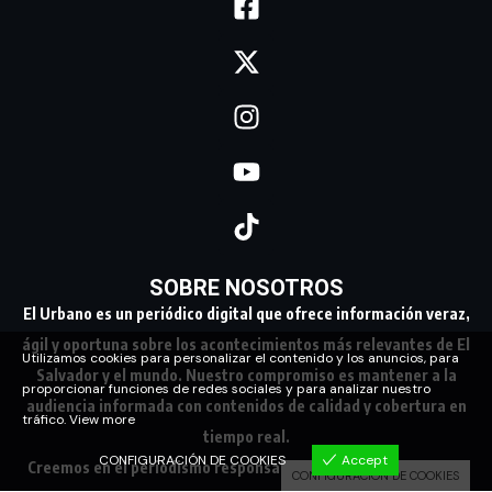
SOBRE NOSOTROS
El Urbano es un periódico digital que ofrece información veraz,
ágil y oportuna sobre los acontecimientos más relevantes de El
Utilizamos cookies para personalizar el contenido y los anuncios, para
Salvador y el mundo. Nuestro compromiso es mantener a la
proporcionar funciones de redes sociales y para analizar nuestro
audiencia informada con contenidos de calidad y cobertura en
tráfico.
View more
tiempo real.
CONFIGURACIÓN DE COOKIES
Accept
Creemos en el periodismo responsable, conectando a nuestra
CONFIGURACIÓN DE COOKIES