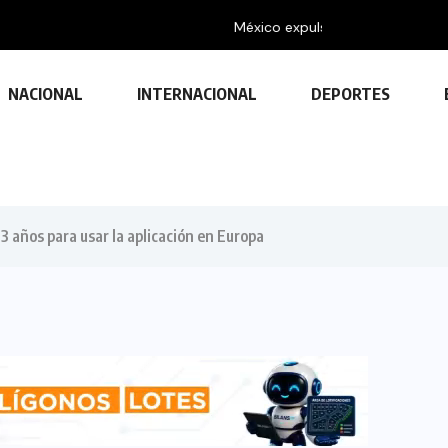
s a estructuras...
NACIONAL
INTERNACIONAL
DEPORTES
 años para usar la aplicación en Europa
TECNOLOGÍA
Descubre las ventajas y funciones
de las impresoras multifuncionales
23 FEBRERO, 2024