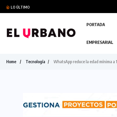
México expulsa a cinco salvadoreños vinculado
LO ÚLTIMO
PORTADA
EMPRESARIAL
Home
Tecnología
WhatsApp reduce la edad mínima a 13