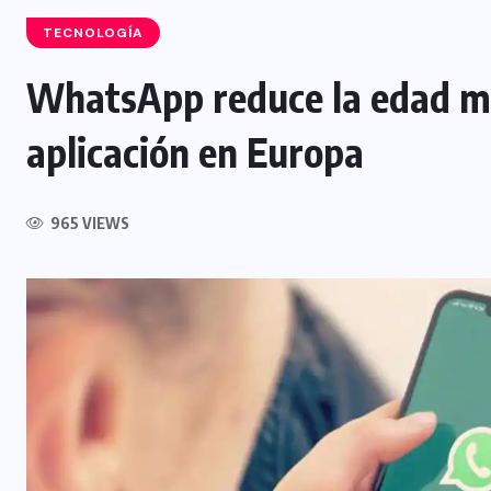
TECNOLOGÍA
WhatsApp reduce la edad mí
NACIONAL
aplicación en Europa
Incendios y rescates acuáticos
aumentan durante el Plan Vacación
965 VIEWS
2026
8 AGOSTO, 2026