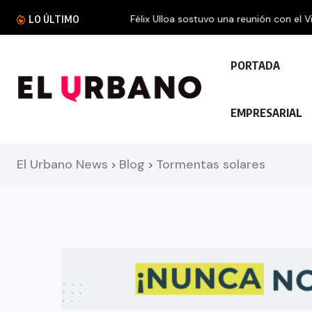
Félix Ulloa sostuvo una reunión con el Vicepres
LO ÚLTIMO
PORTADA
EMPRESARIAL
El Urbano News
Blog
Tormentas solares
>
>