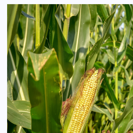
INTERNACIONAL
Félix Ulloa viaja a Colombia para
asistir a toma de posesión
presidencial
6 AGOSTO, 2026