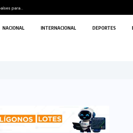
aíses para...
NACIONAL
INTERNACIONAL
DEPORTES
TECNOLOGÍA
Descubre las ventajas y funciones
de las impresoras multifuncionales
23 FEBRERO, 2024