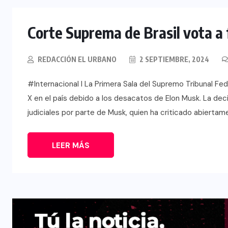
Corte Suprema de Brasil vota a f
REDACCIÓN EL URBANO
2 SEPTIEMBRE, 2024
INTERNACIONAL
#Internacional l La Primera Sala del Supremo Tribunal Fed
Félix Ulloa viaja a Colombia para
X en el país debido a los desacatos de Elon Musk. La dec
asistir a toma de posesión
judiciales por parte de Musk, quien ha criticado abiertam
presidencial
6 AGOSTO, 2026
LEER MÁS