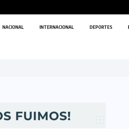
s a estructuras...
NACIONAL
INTERNACIONAL
DEPORTES
TECNOLOGÍA
Descubre las ventajas y funciones
de las impresoras multifuncionales
23 FEBRERO, 2024