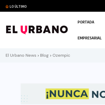
México expulsa a cinco salvadoreños vinculado
LO ÚLTIMO
PORTADA
EMPRESARIAL
El Urbano News
Blog
Ozempic
>
>