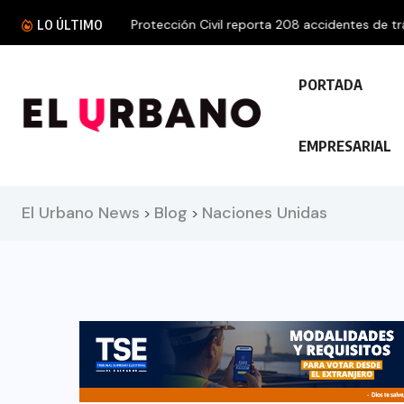
Protección Civil reporta 208 accidentes de trá
LO ÚLTIMO
PORTADA
EMPRESARIAL
El Urbano News
Blog
Naciones Unidas
>
>