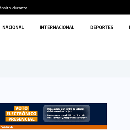
nsito durante...
NACIONAL
INTERNACIONAL
DEPORTES
TECNOLOGÍA
Descubre las ventajas y funciones
de las impresoras multifuncionales
23 FEBRERO, 2024