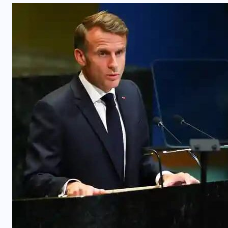
INTERNACIONAL
Influencer muere tras ser atacado
l
durante transmisión en vivo en
Culiacán, México
5 AGOSTO, 2026