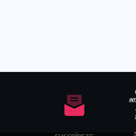
INT
E