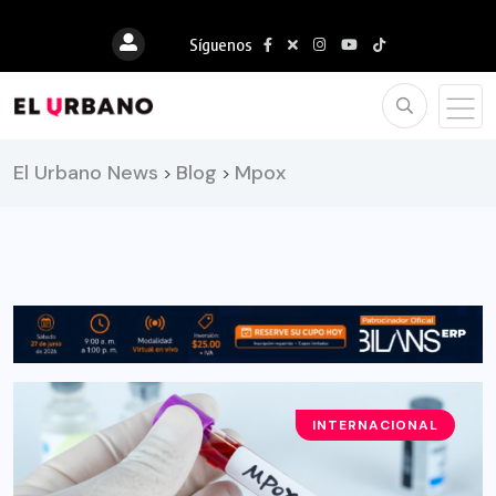
Síguenos
El Urbano News
Blog
Mpox
>
>
INTERNACIONAL