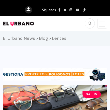
Síguenos
El Urbano News
Blog
Lentes
>
>
SALUD