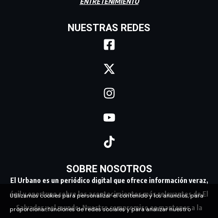
ENTRETENIMIENTO
NUESTRAS REDES
SOBRE NOSOTROS
El Urbano es un periódico digital que ofrece información veraz,
ágil y oportuna sobre los acontecimientos más relevantes de El
Utilizamos cookies para personalizar el contenido y los anuncios, para
Salvador y el mundo. Nuestro compromiso es mantener a la
proporcionar funciones de redes sociales y para analizar nuestro