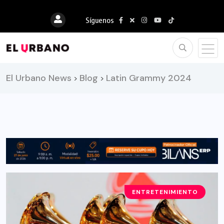
Síguenos
El Urbano News
Blog
Latin Grammy 2024
>
>
ENTRETENIMIENTO