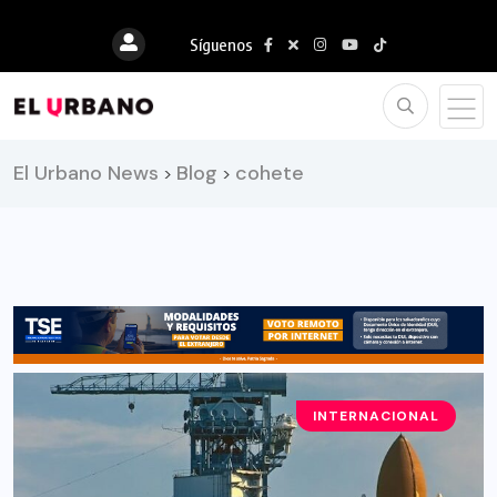
Síguenos
El Urbano News
Blog
cohete
>
>
INTERNACIONAL