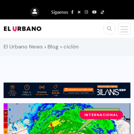
Síguenos
El Urbano News
Blog
ciclón
>
>
INTERNACIONAL
EL CLIMA