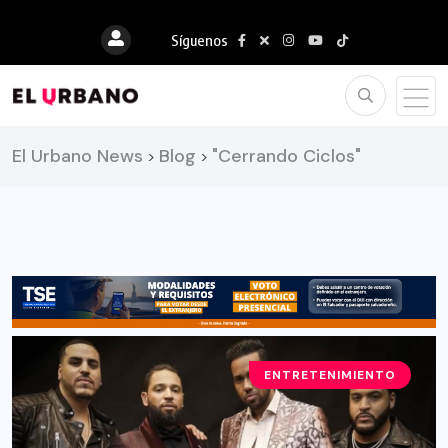
Síguenos
El Urbano News
Blog
"Cerrando Ciclos"
>
>
ENTRETENIMIENTO