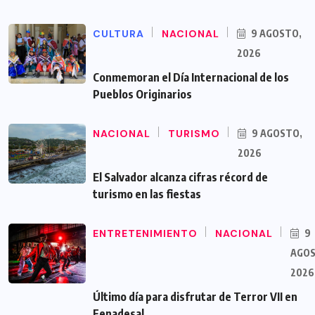
CULTURA
NACIONAL
9 AGOSTO,
2026
Conmemoran el Día Internacional de los
Pueblos Originarios
NACIONAL
TURISMO
9 AGOSTO,
2026
El Salvador alcanza cifras récord de
turismo en las fiestas
ENTRETENIMIENTO
NACIONAL
9
AGOS
2026
Último día para disfrutar de Terror VII en
Fenadesal