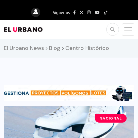
Síguenos
El Urbano News
Blog
Centro Histórico
>
>
NACIONAL