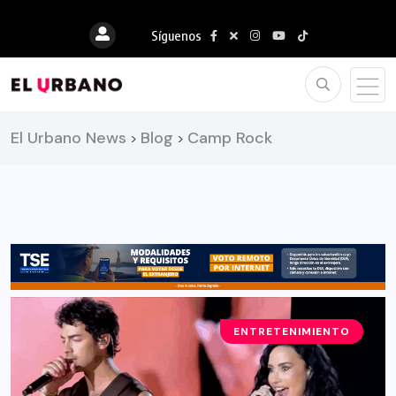
Síguenos
El Urbano News
Blog
Camp Rock
>
>
ENTRETENIMIENTO