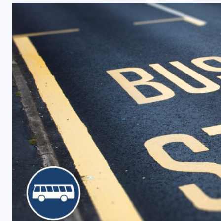
JUDICIAL
Condenan a 15 años de prisión a
hombre por portación ilegal de
arma de fuego
7 AGOSTO, 2026