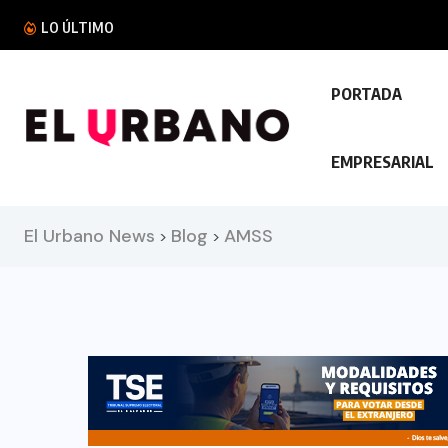
Ulloa participa en la toma de posesió
LO ÚLTIMO
PORTADA
EMPRESARIAL
El Urbano News
Blog
AMSS
>
>