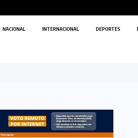
n de...
NACIONAL
INTERNACIONAL
DEPORTES
TECNOLOGÍA
Descubre las ventajas y funciones
de las impresoras multifuncionales
23 FEBRERO, 2024