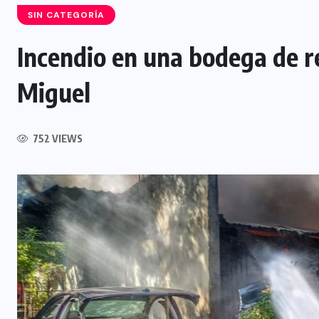
SIN CATEGORÍA
Incendio en una bodega de r
Miguel
INTERNACIONAL
Félix Ulloa sostuvo una reunión
752 VIEWS
con el Vicepresidente electo de
Colombia
6 AGOSTO, 2026