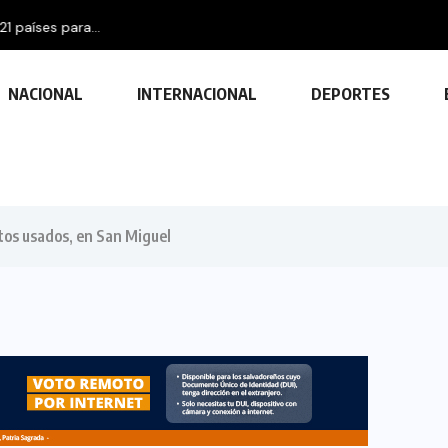
aíses para...
NACIONAL
INTERNACIONAL
DEPORTES
tos usados, en San Miguel
TECNOLOGÍA
Descubre las ventajas y funciones
de las impresoras multifuncionales
23 FEBRERO, 2024