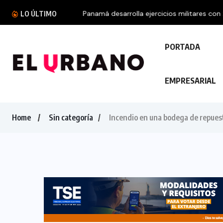
Panamá desarrolla ejercicios militares con 21 p
LO ÚLTIMO
PORTADA
EMPRESARIAL
Home
Sin categoría
Incendio en una bodega de repues