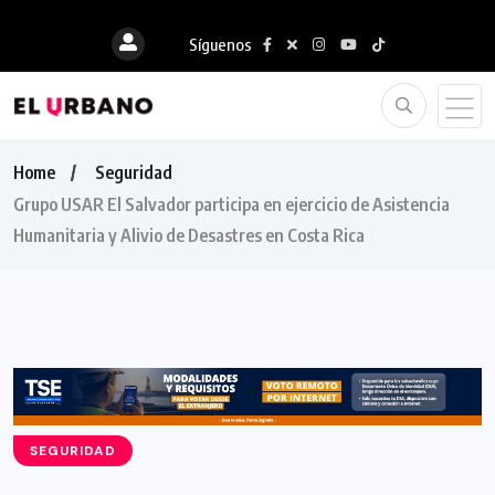
Síguenos
Home
Seguridad
Grupo USAR El Salvador participa en ejercicio de Asistencia
Humanitaria y Alivio de Desastres en Costa Rica
SEGURIDAD