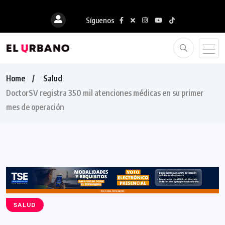
Síguenos
Home
Salud
DoctorSV registra 350 mil atenciones médicas en su primer
mes de operación
SALUD