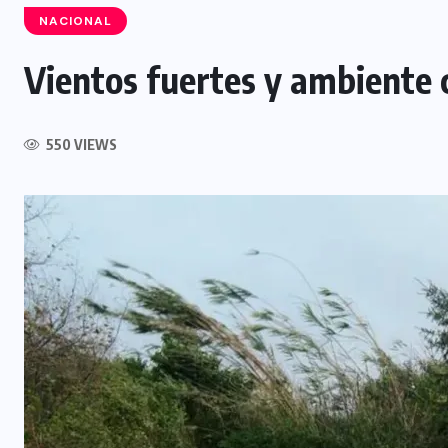
NACIONAL
Vientos fuertes y ambiente 
INTERNACIONAL
550 VIEWS
Influencer muere tras ser atacado
l
durante transmisión en vivo en
Culiacán, México
5 AGOSTO, 2026