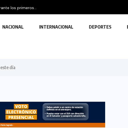
nte los primeros...
NACIONAL
INTERNACIONAL
DEPORTES
 este día
TECNOLOGÍA
Descubre las ventajas y funciones
de las impresoras multifuncionales
23 FEBRERO, 2024