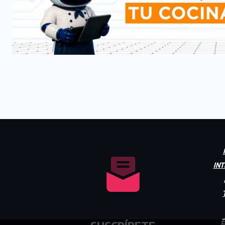
INT
E