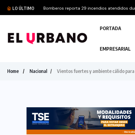
Bomberos reporta 29 incendios atendidos dura
LO ÚLTIMO
PORTADA
EMPRESARIAL
Home
Nacional
Vientos fuertes y ambiente cálido para