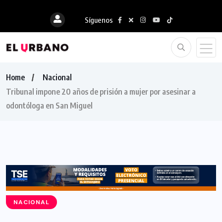
Síguenos
Home
Nacional
Tribunal impone 20 años de prisión a mujer por asesinar a
odontóloga en San Miguel
NACIONAL