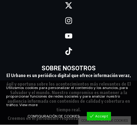
SOBRE NOSOTROS
El Urbano es un periódico digital que ofrece información veraz,
ágil y oportuna sobre los acontecimientos más relevantes de El
Utilizamos cookies para personalizar el contenido y los anuncios, para
Salvador y el mundo. Nuestro compromiso es mantener a la
proporcionar funciones de redes sociales y para analizar nuestro
audiencia informada con contenidos de calidad y cobertura en
tráfico.
View more
tiempo real.
CONFIGURACIÓN DE COOKIES
Accept
Creemos en el periodismo responsable, conectando a nuestra
CONFIGURACIÓN DE COOKIES
comunidad con los hechos que marcan su día a día.