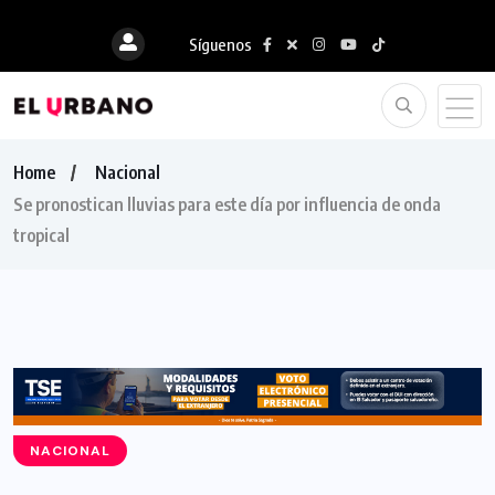
Síguenos
Home
Nacional
Se pronostican lluvias para este día por influencia de onda
tropical
NACIONAL