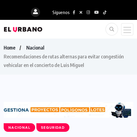
Síguenos
Home
Nacional
Recomendaciones de rutas alternas para evitar congestión
vehicular en el concierto de Luis Miguel
NACIONAL
SEGURIDAD