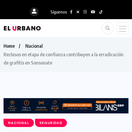
Síguenos
Home
Nacional
Reclusos en etapa de confianza contribuyen a la erradicación
de grafitis en Sonsonate
NACIONAL
SEGURIDAD