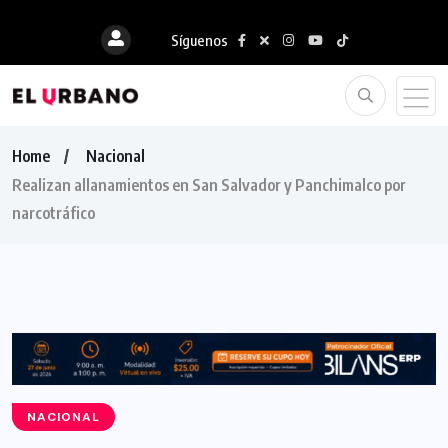
Síguenos
Home
Nacional
Realizan allanamientos en San Salvador y Panchimalco por
narcotráfico
NACIONAL