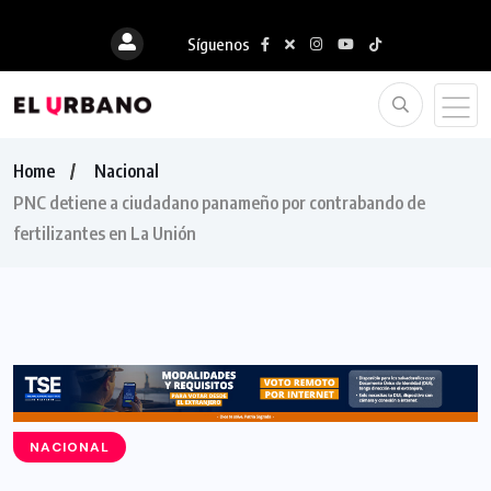
Síguenos
Home
Nacional
PNC detiene a ciudadano panameño por contrabando de
fertilizantes en La Unión
NACIONAL