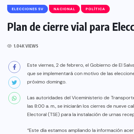
ELECCIONES SV
NACIONAL
POLÍTICA
Plan de cierre vial para Elec
INTERNACIONAL
1.04K VIEWS
Félix Ulloa viaja a Colombia para
asistir a toma de posesión
Este viernes, 2 de febrero, el Gobierno de El Salv
presidencial
que se implementará con motivo de las elecciones
próximo domingo.
6 AGOSTO, 2026
Las autoridades del Viceministerio de Transport
las 8:00 a. m., se iniciarán los cierres de nueve 
Electoral (TSE) para la instalación de urnas rec
“Este día estamos ampliando la información acerc