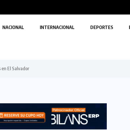
Félix Ulloa sostuvo una reunión con el Vicepresid
NACIONAL
INTERNACIONAL
DEPORTES
s en El Salvador
TECNOLOGÍA
Descubre las ventajas y funciones
de las impresoras multifuncionales
23 FEBRERO, 2024