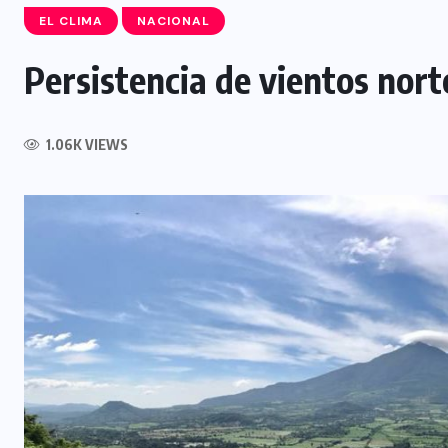
EL CLIMA
NACIONAL
Persistencia de vientos nort
NACIONAL
1.06K VIEWS
Incendios y rescates acuáticos
aumentan durante el Plan Vacación
2026
8 AGOSTO, 2026