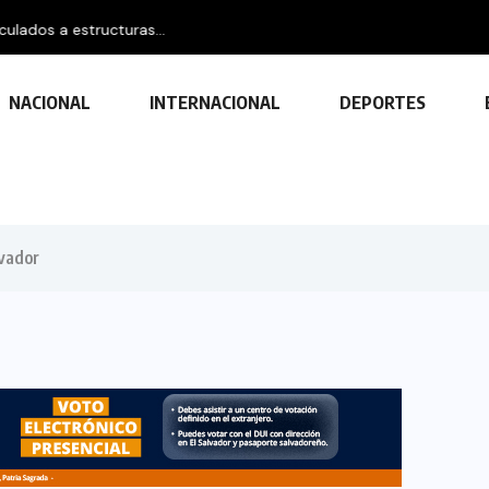
s a estructuras...
NACIONAL
INTERNACIONAL
DEPORTES
lvador
TECNOLOGÍA
Descubre las ventajas y funciones
de las impresoras multifuncionales
23 FEBRERO, 2024