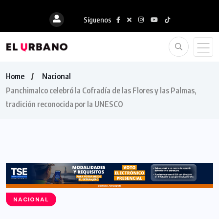
Síguenos
Home
Nacional
Panchimalco celebró la Cofradía de las Flores y las Palmas,
tradición reconocida por la UNESCO
NACIONAL