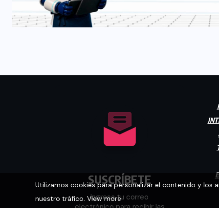
INT
E
SUSCRÍBETE
Utilizamos cookies para personalizar el contenido y los 
Ingresa tu correo
nuestro tráfico.
View more
electrónico para recibir las
últimas noticias.