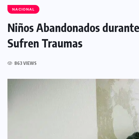
NACIONAL
Niños Abandonados durante 
INTERNACIONAL
Sufren Traumas
Félix Ulloa viaja a Colombia para
asistir a toma de posesión
863 VIEWS
presidencial
6 AGOSTO, 2026