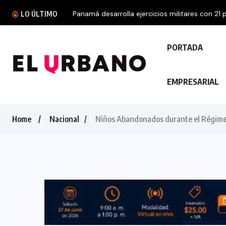
Panamá desarrolla ejercicios militares con 21 p
LO ÚLTIMO
PORTADA
EMPRESARIAL
Home
Nacional
Niños Abandonados durante el Régime