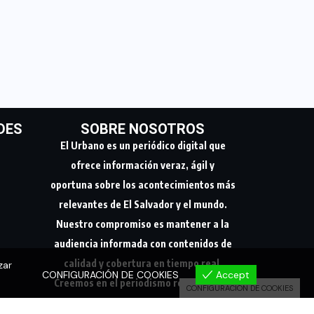
DES
SOBRE NOSOTROS
El Urbano es un periódico digital que
ofrece información veraz, ágil y
oportuna sobre los acontecimientos más
relevantes de El Salvador y el mundo.
Nuestro compromiso es mantener a la
audiencia informada con contenidos de
calidad y cobertura en tiempo real.
zar
CONFIGURACIÓN DE COOKIES
Accept
Creemos en el periodismo responsable,
CONFIGURACIÓN DE COOKIES
conectando a nuestra comunidad con los