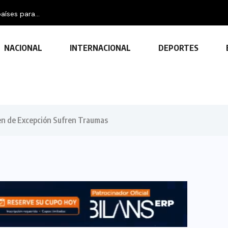
aíses para...
NACIONAL
INTERNACIONAL
DEPORTES
n de Excepción Sufren Traumas
TECNOLOGÍA
Descubre las ventajas y funciones
de las impresoras multifuncionales
23 FEBRERO, 2024