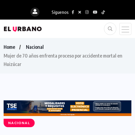
Síguenos
Home
Nacional
Mujer de 70 años enfrenta proceso por accidente mortal en
Huizúcar
NACIONAL