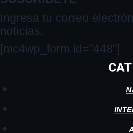
Ingresa tu correo electrón
noticias.
[mc4wp_form id="448"]
CAT
N
INT