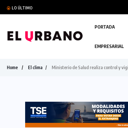
México expulsa a cinco salvadoreños vinculado
LO ÚLTIMO
PORTADA
EMPRESARIAL
Home
El clima
Ministerio de Salud realiza control y v