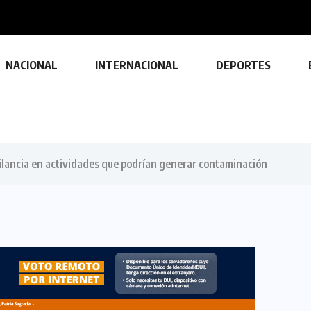
s a estructuras...
NACIONAL
INTERNACIONAL
DEPORTES
igilancia en actividades que podrían generar contaminación
TECNOLOGÍA
Descubre las ventajas y funciones
de las impresoras multifuncionales
23 FEBRERO, 2024