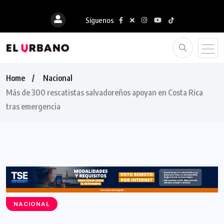
Síguenos
Home
Nacional
Más de 300 rescatistas salvadoreños apoyan en Costa Rica
tras emergencia
NACIONAL