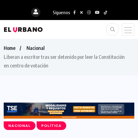
Síguenos
Home
Nacional
Liberan a escritor tras ser detenido por leer la Constitución
en centro de votación
NACIONAL
POLÍTICA