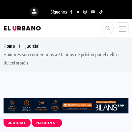
Síguenos
Home
Judicial
Hombres son condenados a 20 años de prisión por el delito
de extorsión
JUDICIAL
NACIONAL