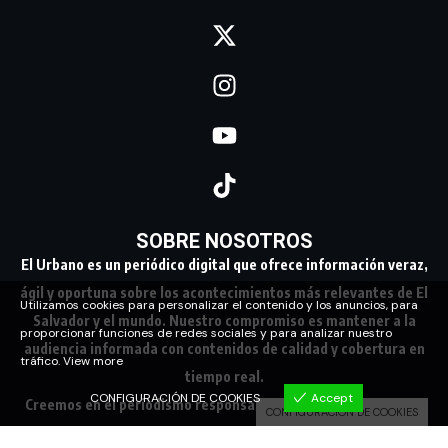
SOBRE NOSOTROS
El Urbano es un periódico digital que ofrece información veraz,
ágil y oportuna sobre los acontecimientos más relevantes de El
Utilizamos cookies para personalizar el contenido y los anuncios, para
Salvador y el mundo. Nuestro compromiso es mantener a la
proporcionar funciones de redes sociales y para analizar nuestro
audiencia informada con contenidos de calidad y cobertura en
tráfico.
View more
tiempo real.
CONFIGURACIÓN DE COOKIES
Accept
Creemos en el periodismo responsable, conectando a nuestra
CONFIGURACIÓN DE COOKIES
comunidad con los hechos que marcan su día a día.