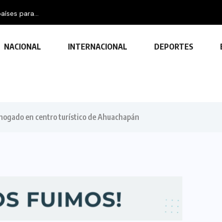
aíses para...
NACIONAL
INTERNACIONAL
DEPORTES
hogado en centro turístico de Ahuachapán
TECNOLOGÍA
Descubre las ventajas y funciones
de las impresoras multifuncionales
23 FEBRERO, 2024