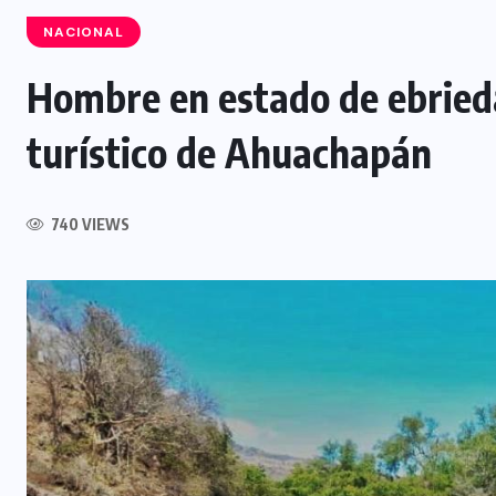
NACIONAL
Hombre en estado de ebried
turístico de Ahuachapán
INTERNACIONAL
Félix Ulloa viaja a Colombia para
asistir a toma de posesión
740 VIEWS
presidencial
6 AGOSTO, 2026