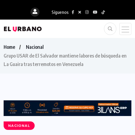
Síguenos
Home
Nacional
Grupo USAR de El Salvador mantiene labores de búsqueda en
La Guaira tras terremotos en Venezuela
NACIONAL