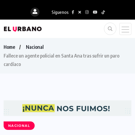
Síguenos
Home
Nacional
Fallece un agente policial en Santa Ana tras sufrir un paro
cardíaco
NACIONAL