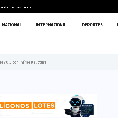
NACIONAL
INTERNACIONAL
DEPORTES
N 70.3 con infraestructura
TECNOLOGÍA
Descubre las ventajas y funciones
de las impresoras multifuncionales
23 FEBRERO, 2024