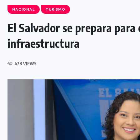
NACIONAL
TURISMO
El Salvador se prepara para
INTERNACIONAL
infraestructura
Influencer muere tras ser atacado
l
durante transmisión en vivo en
478 VIEWS
Culiacán, México
5 AGOSTO, 2026