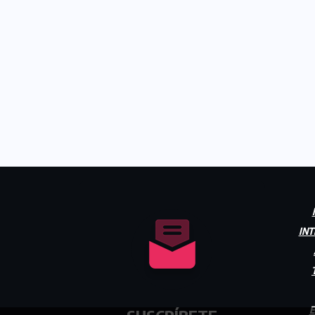
INT
E