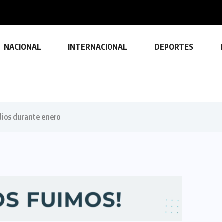
NACIONAL
INTERNACIONAL
DEPORTES
dios durante enero
TECNOLOGÍA
Descubre las ventajas y funciones
de las impresoras multifuncionales
23 FEBRERO, 2024