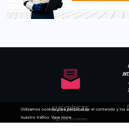
INT
E
SUSCRÍBETE
Utilizamos cookies para personalizar el contenido y los 
nuestro tráfico.
View more
Ingresa tu correo
electrónico para recibir las