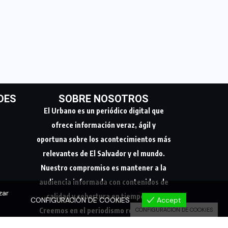
DES
SOBRE NOSOTROS
El Urbano es un periódico digital que
ofrece información veraz, ágil y
oportuna sobre los acontecimientos más
relevantes de El Salvador y el mundo.
Nuestro compromiso es mantener a la
audiencia informada con contenidos de
zar
calidad y cobertura en tiempo real.
CONFIGURACIÓN DE COOKIES
Accept
Creemos en el periodismo responsable,
CONFIGURACIÓN DE COOKIES
conectando a nuestra comunidad con los