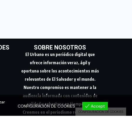
DES
SOBRE NOSOTROS
El Urbano es un periódico digital que
ofrece información veraz, ágil y
oportuna sobre los acontecimientos más
relevantes de El Salvador y el mundo.
Nuestro compromiso es mantener a la
audiencia informada con contenidos de
zar
calidad y cobertura en tiempo real.
CONFIGURACIÓN DE COOKIES
Accept
Creemos en el periodismo responsable,
CONFIGURACIÓN DE COOKIES
conectando a nuestra comunidad con los
hechos que marcan su día a día.