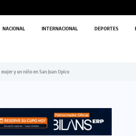
NACIONAL
INTERNACIONAL
DEPORTES
 mujer y un niño en San Juan Opico
TECNOLOGÍA
Descubre las ventajas y funciones
de las impresoras multifuncionales
23 FEBRERO, 2024