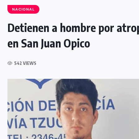
NACIONAL
Detienen a hombre por atrop
NACIONAL
en San Juan Opico
Capturan a siete presuntos
integrantes de estructura
dedicada al desmantelamiento de
542 VIEWS
motocicletas
7 AGOSTO, 2026