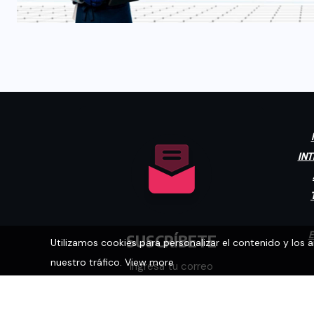
INT
E
SUSCRÍBETE
Utilizamos cookies para personalizar el contenido y los 
nuestro tráfico.
View more
Ingresa tu correo
electrónico para recibir las
últimas noticias.