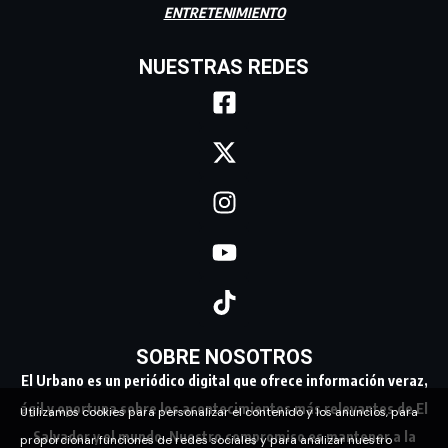
ENTRETENIMIENTO
NUESTRAS REDES
SOBRE NOSOTROS
El Urbano es un periódico digital que ofrece información veraz,
ágil y oportuna sobre los acontecimientos más relevantes de El
Utilizamos cookies para personalizar el contenido y los anuncios, para
Salvador y el mundo. Nuestro compromiso es mantener a la
proporcionar funciones de redes sociales y para analizar nuestro