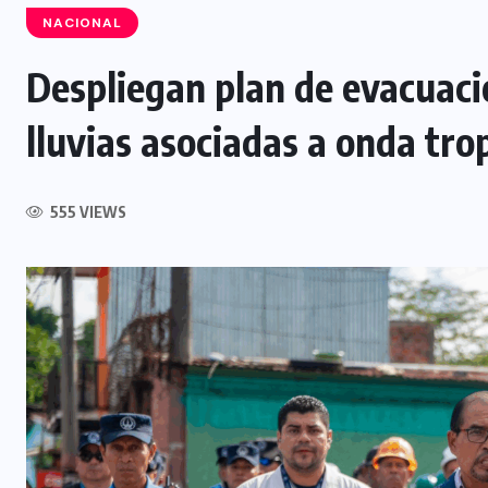
NACIONAL
Despliegan plan de evacuaci
NACIONAL
lluvias asociadas a onda trop
Capturan a siete presuntos
integrantes de estructura
555 VIEWS
dedicada al desmantelamiento de
motocicletas
7 AGOSTO, 2026