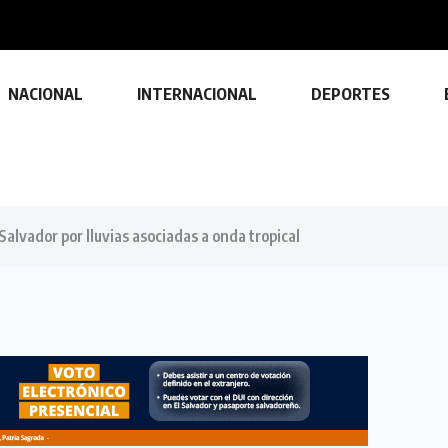
NACIONAL
INTERNACIONAL
DEPORTES
alvador por lluvias asociadas a onda tropical
TECNOLOGÍA
Descubre las ventajas y funciones
de las impresoras multifuncionales
23 FEBRERO, 2024