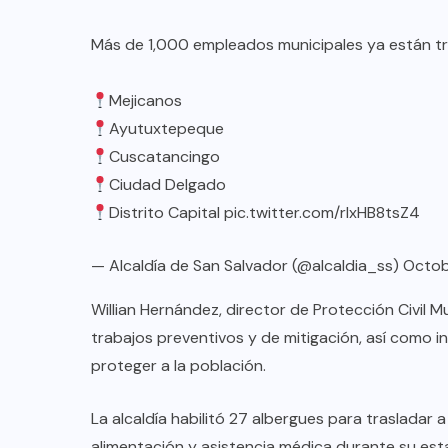
Más de 1,000 empleados municipales ya están tra
Mejicanos
Ayutuxtepeque
Cuscatancingo
Ciudad Delgado
Distrito Capital
pic.twitter.com/rIxHB8tsZ4
— Alcaldía de San Salvador (@alcaldia_ss)
Octob
Willian Hernández, director de Protección Civil M
trabajos preventivos y de mitigación, así como i
proteger a la población.
La alcaldía habilitó 27 albergues para trasladar 
alimentación y asistencia médica durante su est