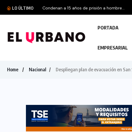
Condenan a 15 años de prisión a hombre...
LO ÚLTIMO
PORTADA
EMPRESARIAL
Home
Nacional
Despliegan plan de evacuación en San S