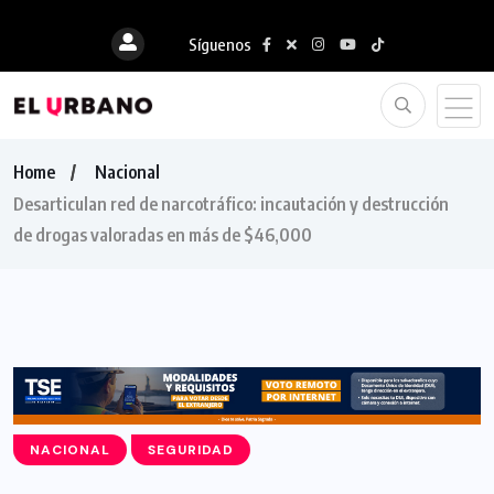
Síguenos
Home
Nacional
Desarticulan red de narcotráfico: incautación y destrucción
de drogas valoradas en más de $46,000
NACIONAL
SEGURIDAD