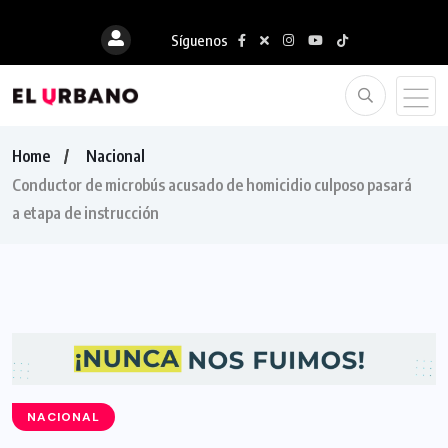
Síguenos
Home
Nacional
Conductor de microbús acusado de homicidio culposo pasará
a etapa de instrucción
NACIONAL